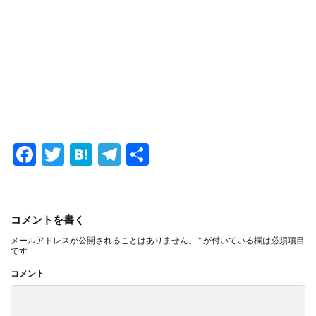
F
T
H
T
共
ac
w
at
el
有
e
itt
e
e
b
er
n
gr
コメントを書く
o
a
a
メールアドレスが公開されることはありません。
*
が付いている欄は必須項目
です
o
m
コメント
k