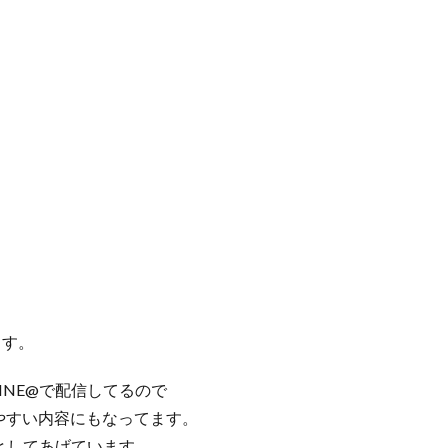
ます。
INE@で配信してるので
やすい内容にもなってます。
事としてあげています。