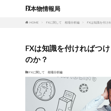
FX本物情報局
FXに関して 相場分析編
FXは知識を付け
HOME
FXは知識を付ければつ
のか？
FXに関して 相場分析編