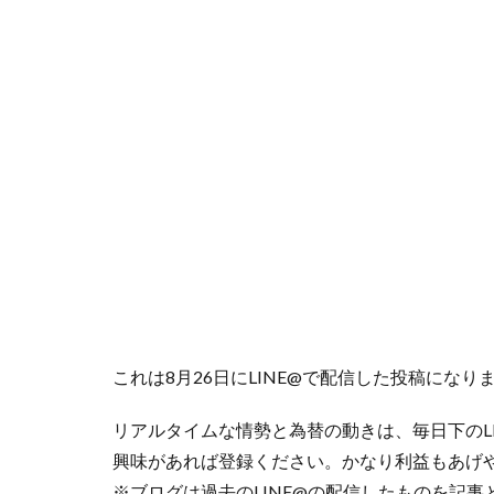
b
er
n
gr
o
a
a
o
m
k
これは8月26日にLINE@で配信した投稿になり
リアルタイムな情勢と為替の動きは、毎日下のL
興味があれば登録ください。かなり利益もあげ
※ブログは過去のLINE@の配信したものを記