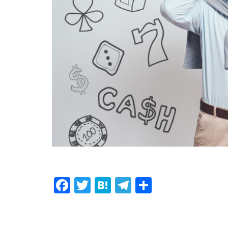
F
T
H
T
共
ac
w
at
el
有
e
itt
e
e