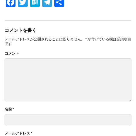
F
T
H
T
共
ac
w
at
el
有
e
itt
e
e
b
er
n
gr
コメントを書く
o
a
a
メールアドレスが公開されることはありません。
*
が付いている欄は必須項目
です
o
m
コメント
k
名前
*
メールアドレス
*