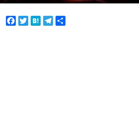
F
T
H
T
共
ac
w
at
el
有
e
itt
e
e
b
er
n
gr
o
a
a
o
m
k