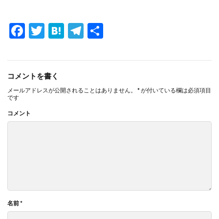
F
T
H
T
共
ac
w
at
el
有
e
itt
e
e
b
er
n
gr
コメントを書く
o
a
a
メールアドレスが公開されることはありません。
*
が付いている欄は必須項目
です
o
m
コメント
k
名前
*