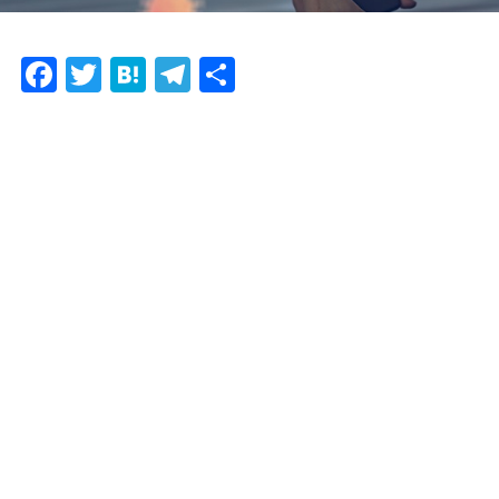
F
T
H
T
共
ac
w
at
el
有
e
itt
e
e
b
er
n
gr
o
a
a
o
m
k