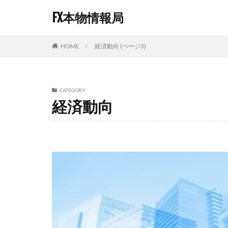
FX本物情報局
経済動向 (ページ3)
HOME
CATEGORY
経済動向